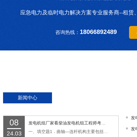
应急电力及临时电力解决方案专业服务商--租赁
18066892489
咨询热线：
新闻中心
08
发电机组厂家看柴油发电机组工程师考试题
发
一、填空题1．曲轴—连杆机构主要包括气缸、（活塞）、连杆和曲轴等。2．气门的功能是封闭气缸盖上的（进排气孔）。3．气缸的作用是使燃料燃烧和（气体膨胀）。4．发电机的基本结构是由转子和（定子）两部分组成。5．燃油滤清器主要由（滤芯）、外壳及滤...…
24.03