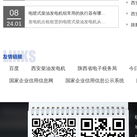
08
电喷式柴油发电机组常用的执行器有哪些功能
发电机出租租赁的电喷式柴油发电机从传感器接收来的信号，由ECM进行处理继而发出指令，最后由执行器完成喷油的过程。执行器具备两个基本的功能：接收来自ECM的控制信号，按信号精确执行动作。 …
24.01
百度
西安柴油发电机
陕西省电子税务局
今
国家企业信用信息网
国家企业信用信息公示系统