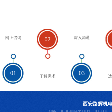
网上咨询
深入沟通
02
01
03
了解需求
达
西安路辉机
XIAN LUHUI JIDIANSHEBEI CO. LTD