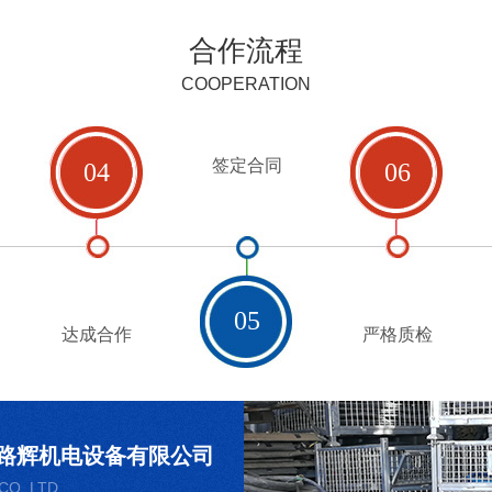
合作流程
COOPERATION
签定合同
04
06
05
达成合作
严格质检
路辉机电设备有限公司
CO. LTD