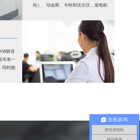
松）、珀金斯、卡特和沃尔沃，发电机
选用斯坦福和利莱森玛，配电设备选用
三菱、ABB和施耐德等，强强联手，品
质出众。
0KW静音
器等单一
，同时能
活动电力
发电机组
网络的孤
在线咨询
静音发电机
移动电源