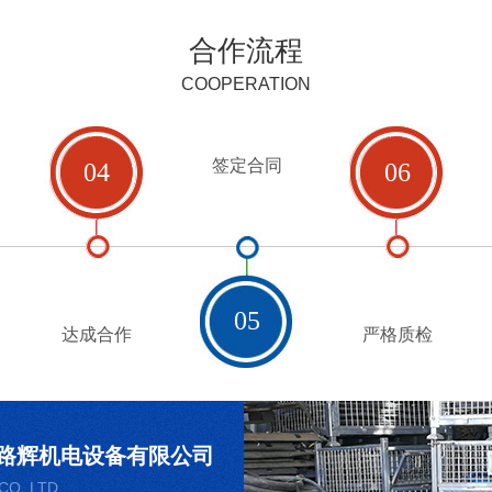
合作流程
COOPERATION
签定合同
04
06
05
达成合作
严格质检
路辉机电设备有限公司
CO. LTD