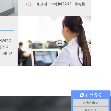
松）、珀金斯、卡特和沃尔沃，发电机
选用斯坦福和利莱森玛，配电设备选用
三菱、ABB和施耐德等，强强联手，品
质出众。
0KW静音
器等单一
，同时能
活动电力
发电机组
网络的孤
在线咨询
静音发电机
移动电源