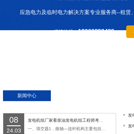
应急电力及临时电力解决方案专业服务商--租赁
18066892489
咨询热线：
新闻中心
08
发电机组厂家看柴油发电机组工程师考试题
发
一、填空题1．曲轴—连杆机构主要包括气缸、（活塞）、连杆和曲轴等。2．气门的功能是封闭气缸盖上的（进排气孔）。3．气缸的作用是使燃料燃烧和（气体膨胀）。4．发电机的基本结构是由转子和（定子）两部分组成。5．燃油滤清器主要由（滤芯）、外壳及滤...…
24.03