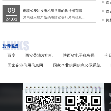
08
电喷式柴油发电机组常用的执行器有哪些功能
发电机出租租赁的电喷式柴油发电机从传感器接收来的信号，由ECM进行处理继而发出指令，最后由执行器完成喷油的过程。执行器具备两个基本的功能：接收来自ECM的控制信号，按信号精确执行动作。 …
24.01
百度
西安柴油发电机
陕西省电子税务局
今
国家企业信用信息网
国家企业信用信息公示系统