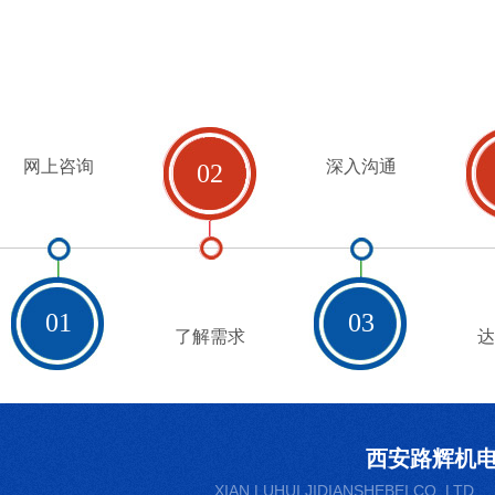
网上咨询
深入沟通
02
01
03
了解需求
达
西安路辉机
XIAN LUHUI JIDIANSHEBEI CO. LTD