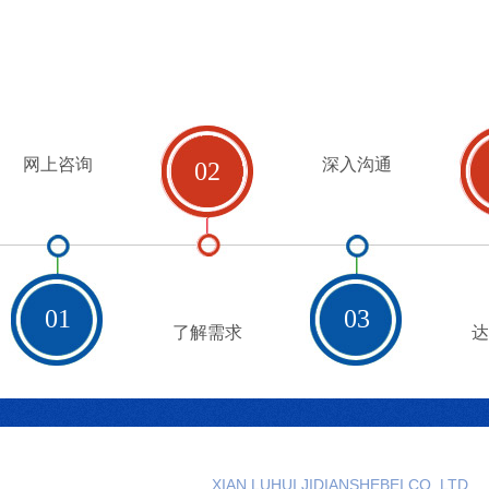
网上咨询
深入沟通
02
01
03
了解需求
达
西安路辉机
XIAN LUHUI JIDIANSHEBEI CO. LTD