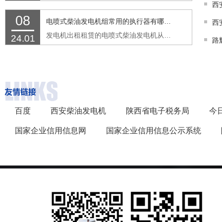
08
电喷式柴油发电机组常用的执行器有哪些功能
发电机出租租赁的电喷式柴油发电机从传感器接收来的信号，由ECM进行处理继而发出指令，最后由执行器完成喷油的过程。执行器具备两个基本的功能：接收来自ECM的控制信号，按信号精确执行动作。 …
24.01
百度
西安柴油发电机
陕西省电子税务局
今
国家企业信用信息网
国家企业信用信息公示系统