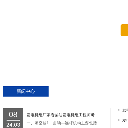
应急电力及临时电力解决方案专业服务商--租赁
18066892489
咨询热线：
新闻中心
08
发电机组厂家看柴油发电机组工程师考试题
发
一、填空题1．曲轴—连杆机构主要包括气缸、（活塞）、连杆和曲轴等。2．气门的功能是封闭气缸盖上的（进排气孔）。3．气缸的作用是使燃料燃烧和（气体膨胀）。4．发电机的基本结构是由转子和（定子）两部分组成。5．燃油滤清器主要由（滤芯）、外壳及滤...…
24.03